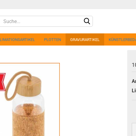
LIMATIONSARTIKEL
PLOTTEN
GRAVURARTIKEL
KÜNSTLERBED
1
Ar
Konto 
Li
Passw