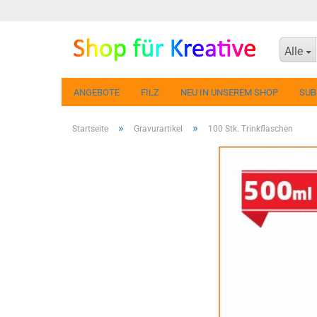
Alle
ANGEBOTE
FILZ
NEU IN UNSEREM SHOP
SUB
»
»
Startseite
Gravurartikel
100 Stk. Trinkflaschen