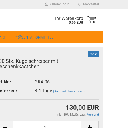
Kundenlogin
Merkzettel
Ihr Warenkorb
0,00 EUR
ARF
PRÄSENTATIONMITTEL
TOP
00 Stk. Kugelschreiber mit
eschenkkästchen
t.Nr.:
GRA-06
erstellen
eferzeit:
3-4 Tage
(Ausland abweichend)
ort vergessen?
130,00 EUR
inkl. 19% MwSt. zzgl.
Versand