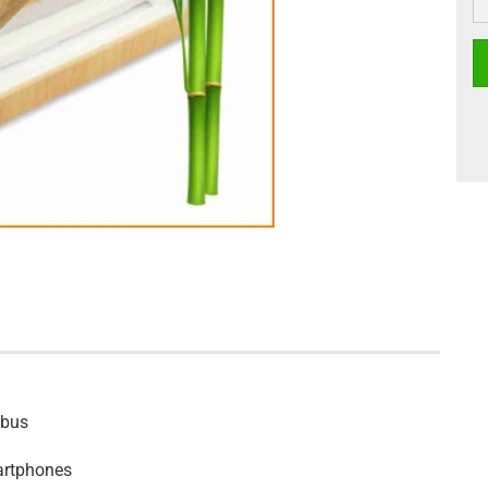
mbus
artphones