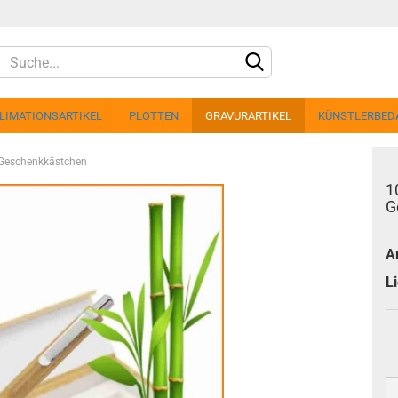
LIMATIONSARTIKEL
PLOTTEN
GRAVURARTIKEL
KÜNSTLERBED
t Geschenkkästchen
1
G
Ar
Konto 
Li
Passw