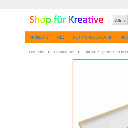
Alle
ANGEBOTE
FILZ
NEU IN UNSEREM SHOP
SUB
»
»
Startseite
Gravurartikel
100 Stk. Kugelschreiber mi