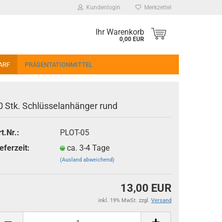
Kundenlogin
Merkzettel
Ihr Warenkorb
0,00 EUR
ARF
PRÄSENTATIONMITTEL
0 Stk. Schlüsselanhänger rund
t.Nr.:
PLOT-05
erstellen
eferzeit:
ca. 3-4 Tage
(Ausland abweichend)
ort vergessen?
13,00 EUR
inkl. 19% MwSt. zzgl.
Versand