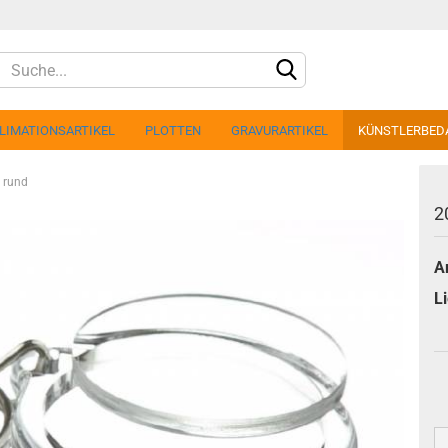
LIMATIONSARTIKEL
PLOTTEN
GRAVURARTIKEL
KÜNSTLERBED
 rund
2
Ar
Konto 
Li
Passw