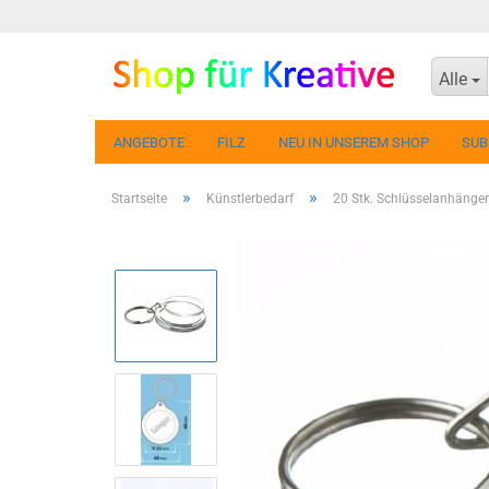
Alle
ANGEBOTE
FILZ
NEU IN UNSEREM SHOP
SUB
»
»
Startseite
Künstlerbedarf
20 Stk. Schlüsselanhänger